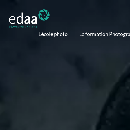
L'école photo
La formation Photogr
Nos profs photo
Objectifs de la formati
Avis et témoignages
Programme de la format
Réalisations
Supports d'apprentissa
d'élèves
Modalités pratiques
Nos actualités
Débouchés de la format
Devenir photographe profes