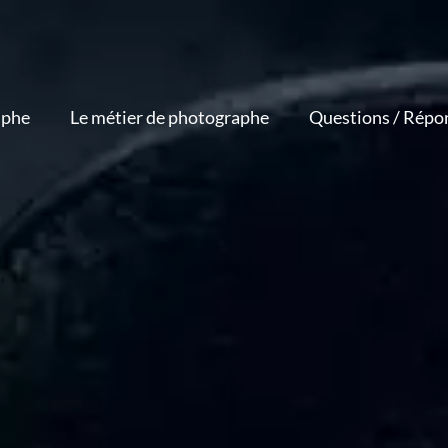
aphe
Le métier de photographe
Questions / Répo
on
Devenir photographe indépendant
ion
Portraits de photographes
célèbres
ge
Quel appareil photo choisir ?
Quel objectif photo choisir ?
ion
sionnel