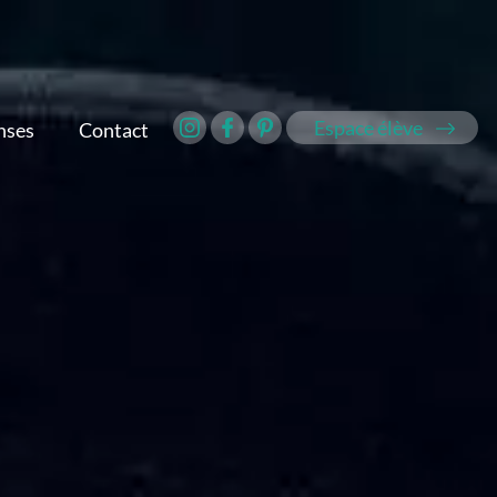
Espace élève
nses
Contact