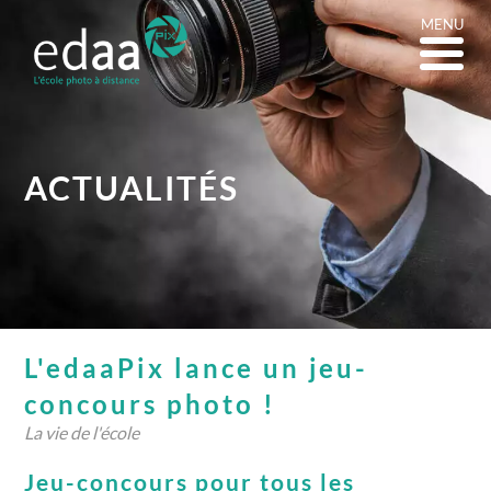
MENU
ACTUALITÉS
L'edaaPix lance un jeu-
concours photo !
La vie de l'école
Jeu-concours pour tous les