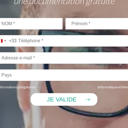
une documentation gratuite
+33
nformations obligatoires
Informatique et libe