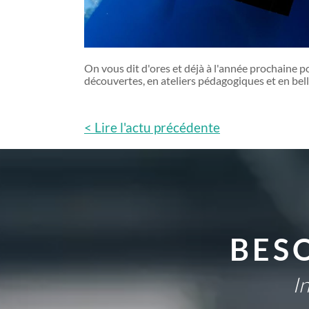
On vous dit d'ores et déjà à l'année prochaine p
découvertes, en ateliers pédagogiques et en bel
< Lire l'actu précédente
BES
I