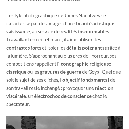
Le style photographique de James Nachtwey se
caractérise par des images d’une
beauté artistique
saisissante
, au service de
réalités insoutenables
.
Travaillant en noir et blanc, il aime utiliser des
contrastes forts
et isoler les
détails poignants
grâce à
la lumière. S’approchant au plus près de l’horreur, ses
compositions rappellent l’
iconographie religieuse
classique
ou les
gravures de guerre
de Goya. Quel que
soit le sujet de ses clichés, l’
objectif fondamental
de
son travail reste inchangé : provoquer une
réaction
viscérale
, un
électrochoc de conscience
chez le
spectateur.