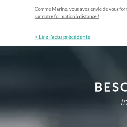
Comme Marine, vous avez envie de vous form
sur notre formation à distance !
< Lire l'actu précédente
BES
I