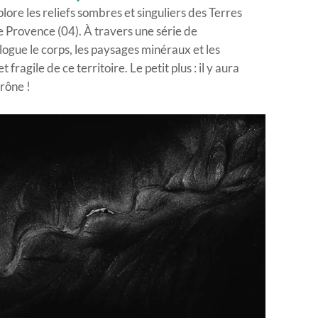
xplore les reliefs sombres et singuliers des Terres
 Provence (04). À travers une série de
logue le corps, les paysages minéraux et les
ragile de ce territoire. Le petit plus : il y aura
rône !