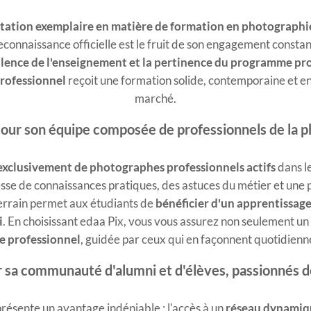
tation exemplaire en matière de formation en photographi
reconnaissance officielle est le fruit de son engagement consta
llence de l'enseignement et la pertinence du programme pr
rofessionnel
reçoit une formation solide, contemporaine et e
marché.
our son équipe composée de professionnels de la p
xclusivement de photographes professionnels actifs
dans l
se de connaissances pratiques, des astuces du métier et une p
terrain permet aux étudiants de
bénéficier d'un apprentissage r
i
. En choisissant edaa Pix, vous vous assurez non seulement un
e professionnel
, guidée par ceux qui en façonnent quotidienne
 sa communauté d'alumni et d'élèves, passionnés d
résente un avantage indéniable : l'accès à un
réseau dynamique