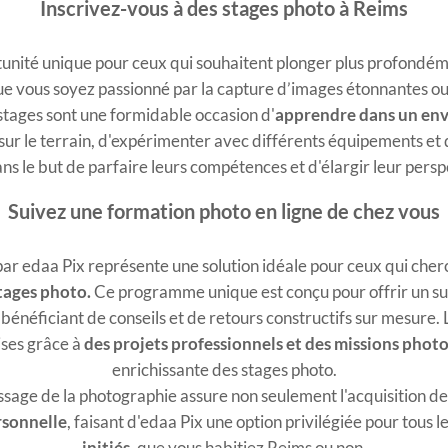
Inscrivez-vous à des stages photo à Reims
tunité unique pour ceux qui souhaitent plonger plus profondém
ue vous soyez passionné par la capture d’images étonnantes ou 
tages sont une formidable occasion d'
apprendre dans un env
 sur le terrain, d'expérimenter avec différents équipements et d
dans le but de parfaire leurs compétences et d'élargir leur persp
Suivez une formation photo en ligne de chez vous
ar edaa Pix représente une solution idéale pour ceux qui cher
stages photo.
Ce programme unique est conçu pour offrir un su
bénéficiant de conseils et de retours constructifs sur mesure. 
ises grâce à
des projets professionnels et des missions pho
enrichissante des stages photo.
ssage de la photographie assure non seulement l'acquisition de
rsonnelle
, faisant d'edaa Pix une option privilégiée pour tous
initiés
, que vous habitiez Reims ou non.