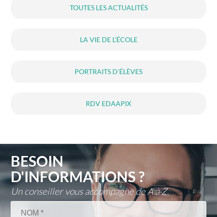
TOUTES LES ACTUALITÉS
LA VIE DE L'ÉCOLE
PORTRAITS D'ÉLÈVES
RDV EDAAPIX
BESOIN
D'INFORMATIONS ?
Un conseiller vous accompagne de A à Z.