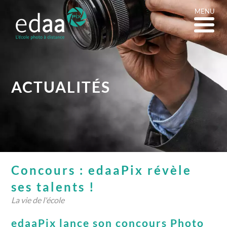
MENU
ACTUALITÉS
Concours : edaaPix révèle
ses talents !
La vie de l'école
edaaPix lance son concours Photo